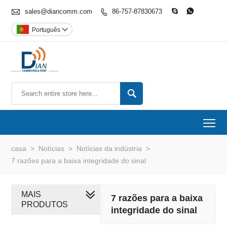

sales@diancomm.com
86-757-87830673



Português


To
casa
>
Notícias
>
Notícias da indústria
>
7 razões para a baixa integridade do sinal
MAIS
7 razões para a baixa
PRODUTOS
integridade do sinal