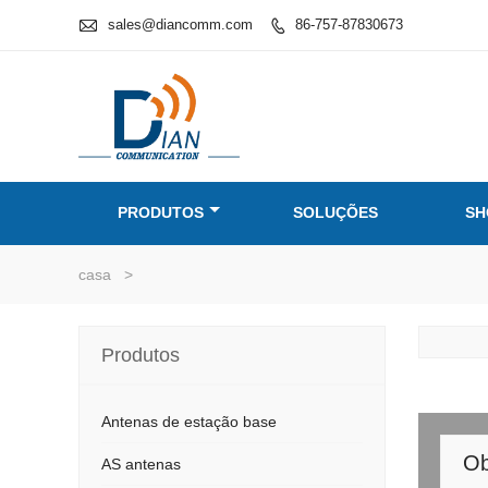

sales@diancomm.com
86-757-87830673

PRODUTOS
SOLUÇÕES
SH
casa
>
Produtos
Antenas de estação base
Ob
AS antenas