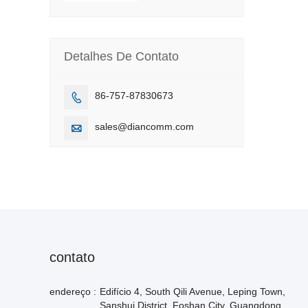
Detalhes De Contato
86-757-87830673

sales@diancomm.com

contato
endereço :
Edifício 4, South Qili Avenue, Leping Town,
Sanshui District, Foshan City, Guangdong