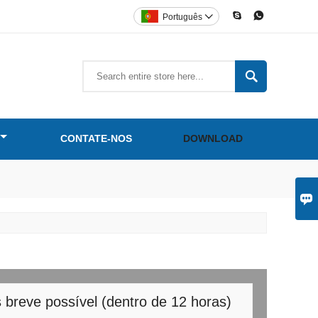


Português


CONTATE-NOS
DOWNLOAD

breve possível (dentro de 12 horas)